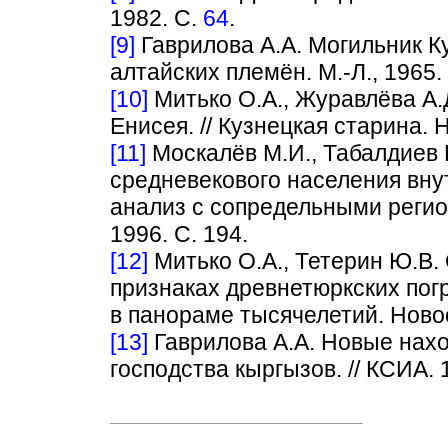
1982. С.
64
.
[9]
Гаврилова А.А. Могильник Ку
алтайских племён. М.-Л., 1965.
[10]
Митько О.А., Журавлёва А.
Енисея. // Кузнецкая старина. Н
[11]
Москалёв М.И., Табалдиев К
средневекового населения вну
анализ с сопредельными регио
1996. С. 194.
[12]
Митько О.А., Тетерин Ю.В
признаках древнетюркских пог
в панораме тысячелетий. Новос
[13]
Гаврилова А.А. Новые нах
господства кыргызов. // КСИА. 