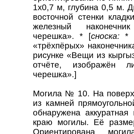
1х0,7 м, глубина 0,5 м. 
восточной стенки кладк
железный наконечни
черешка». * [
сноска:
* 
«трёхпёрых» наконечник
рисунке «Вещи из кыргыз
отчёте, изображён л
черешка».]
Могила № 10. На поверх
из камней прямоугольн
обнаружена аккуратная
краю могилы. Её размер
Ориентирована могил