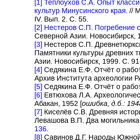
[1]
Теплоухов С.А. Опыт класс
культур Минусинского края.
// 
IV. Вып. 2. С. 55.
[2]
Нестеров С.П. Погребение с
Северной Азии. Новосибирск, 1
[3]
Нестеров С.П. Древнетюркски
Памятники культуры древних 
Азии. Новосибирск, 1999. С. 91
[4]
Седякина Е.Ф. Отчёт о работе
Архив Института археологии РА
[5]
Седякина Е.Ф. Отчёт о работе
[6]
Евтюхова Л.А. Археологичес
Абакан, 1952 [
ошибка, д.б.: 194
[7]
Киселёв С.В. Древняя истори
Левашова В.П. Два могильника 
136
.
[8]
Савинов Д.Г. Народы Южной 