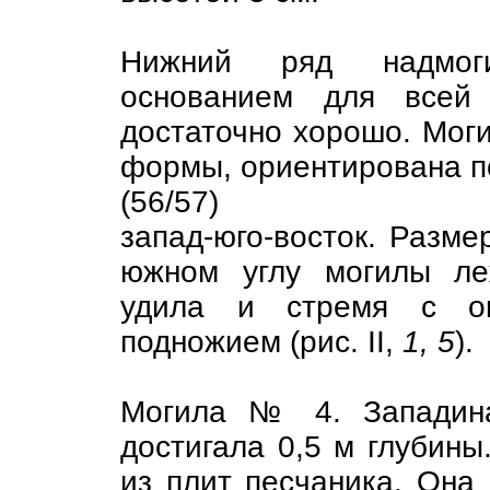
Нижний ряд надмоги
основанием для всей 
достаточно хорошо. Мог
формы, ориентирована п
(56/57)
запад-юго-восток. Размер
южном углу могилы ле
удила и стремя с ок
подножием (рис. II,
1, 5
).
Могила № 4. Западина
достигала 0,5 м глубины
из плит песчаника. Она