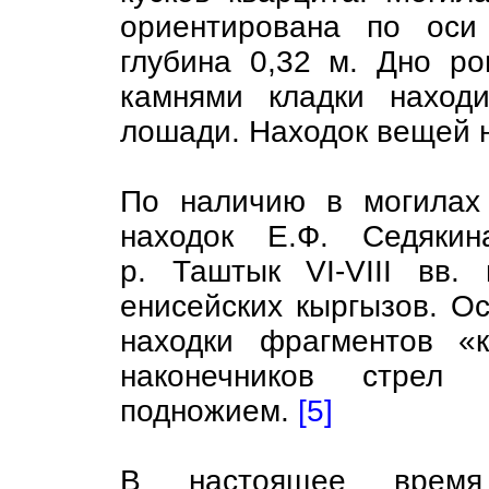
ориентирована по оси
глубина 0,32 м. Дно ро
камнями кладки наход
лошади. Находок вещей н
По наличию в могилах 
находок Е.Ф. Седякин
р. Таштык VI-VIII вв.
енисейских кыргызов. О
находки фрагментов «к
наконечников стре
подножием.
[5]
В настоящее время