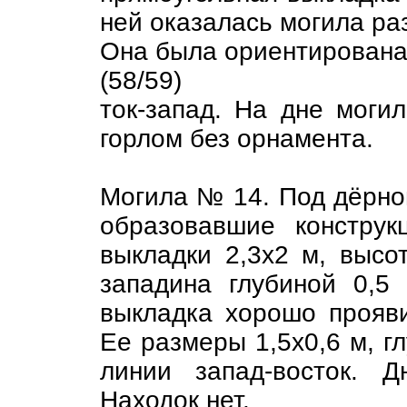
ней оказалась могила раз
Она была ориентирована 
(58/59)
ток-запад. На дне моги
горлом без орнамента.
Могила № 14. Под дёрно
образовавшие констру
выкладки 2,3х2 м, высо
западина глубиной 0,5
выкладка хорошо прояв
Ее размеры 1,5х0,6 м, г
линии запад-восток. Д
Находок нет.