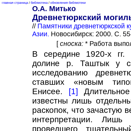
главная страница
/
библиотека
/
обновления библиотеки
О.А. Митько
Древнетюркский могиль
//
Памятники древнетюркской к
Азии.
Новосибирск: 2000. С. 55
[
сноска:
* Работа выпо
В середине 1920-х гг.
долине р. Таштык у с
исследованию древнет
ставших «новым типо
Енисее.
[1]
Длительное
известны лишь отдельн
раскопок, что зачастую 
интерпретации. Лишь 
проведшего тщательны