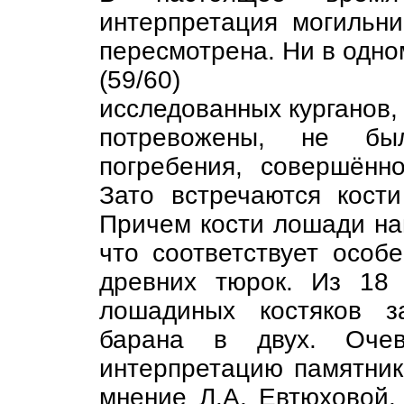
интерпретация могильн
пересмотрена. Ни в одно
(59/60)
исследованных курганов, 
потревожены, не бы
погребения, совершённ
Зато встречаются кост
Причем кости лошади на
что соответствует особ
древних тюрок. Из 18 
лошадиных костяков з
барана в двух. Очеви
интерпретацию памятник
мнение Л.А. Евтюховой,