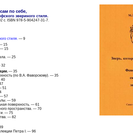
сам по себе,
фского звериного стиля.
92 с. ISBN 978-5-904247-31-7.
ого стиля.
— 9
— 15
— 15
зла. — 25
 32
ции.
— 35
ность (по В.А. Фаворскому). — 35
 40
47
— 51
4
 — 57
алы. — 59
ная поверхность. — 61
ного пространства. — 70
и. — 75
тва. — 82
89
лекции Петра I. — 96