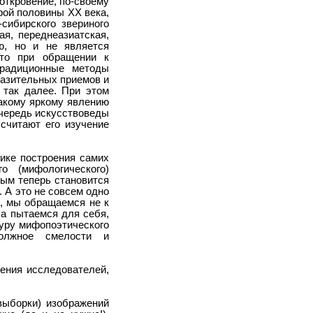
 откровение, по-своему
орой половины XX века,
сибирского звериного
я, переднеазиатская,
ую, но и не является
что при обращении к
традиционные методы
разительных приемов и
 так далее. При этом
такому яркому явлению
очередь искусствоведы
 считают его изучение
ике построения самих
о (мифологического)
ным теперь становится
. А это не совсем одно
м, мы обращаемся не к
 а пытаемся для себя,
ауру мифопоэтического
должное смелости и
нения исследователей,
выборки) изображений