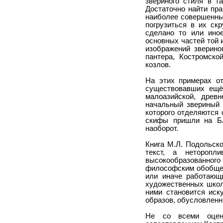
звериного стиля в т
Достаточно найти пр
наиболее совершенных
погрузиться в их ск
сделано то или иное
основных частей той 
изображений зверин
пантера, Костромско
козлов.
На этих примерах от
существовавших ещё 
малоазийской, древ
начальный звериный
которого отделяются
скифы пришли на Бл
наоборот.
Книга М.Л. Подольск
текст, а неторопл
высокообразованного
философским обобщен
или иначе работающ
художественных школ 
ними становится иск
образов, обусловленн
Не со всеми оценк