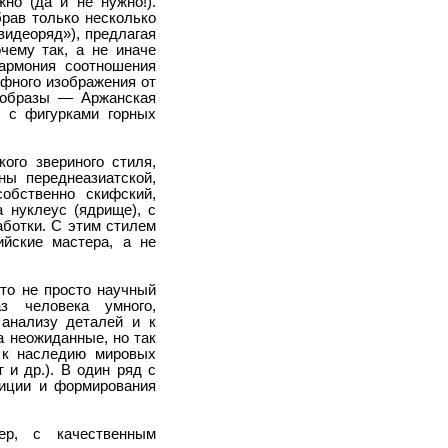
но (да и не нужно!).
рав только несколько
видеоряд»), предлагая
чему так, а не иначе
гармония соотношения
рфного изображения от
 образы — Аржанская
я с фигурками горных
ого звериного стиля,
ны переднеазиатской,
обственно скифский,
 нуклеус (ядрище), с
ботки. С этим стилем
йские мастера, а не
то не просто научный
з человека умного,
 анализу деталей и к
 неожиданные, но так
 к наследию мировых
 и др.). В один ряд с
зиции и формирования
ер, с качественным