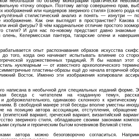
акой небольшой по объему монографии практически невозмож
авильную «точку опоры». Поэтому автор совершенно прав, выб
 изображений или «шедевров звериного стиля» (своего рода «
рупулёзный стилистический анализ и понять — изнутри — по
 изображение. Как они выглядят в пространстве? Какова 
или иной фигуры? В чём кардинальное отличие простого зоомо
ого стиля? И для нас по-новому предстают давно знакомые
й олень, Келермесская пантера, тагарские олени и наверши
рабатывается опыт распознавания образов искусства скифск
до того, когда оно начинает испытывать влияние со сторо
негреческой художественных традиций. Я бы назвал этот с
 стиль
нуклеарным
— от известного археологического термина
 симметричные пластины-образы ещё до начала вторичной обра
ижний Восток. Именно эти изображения копировали ассири
ого написана в необычной для специальных изданий форме. Э
ивая беседа с читателем на «заданную тему», расска
 и доброжелательного, одинаково склонного к критическому
иям. В свободной манере этой беседы вполне уместны иногда
ие на позицию автора ассоциации, отступления, обращение
(египетский вариант, греческий вариант, византийский вариант
усство звериного стиля, обладавшее своими законами компо
ыми скупым и героическим бытом кочевников Великой степи.
ами автора можно безоговорочно согласиться. Наприм