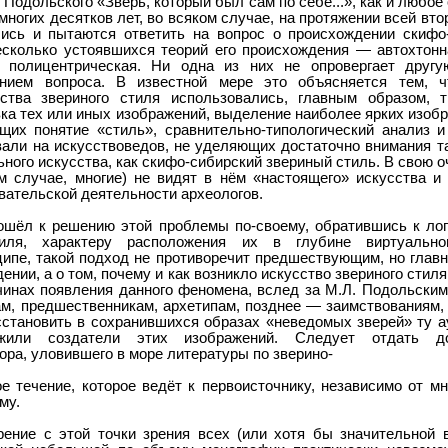
Подольского «Зверь, который был сам по себе...», как и любое
многих десятков лет, во всяком случае, на протяжении всей вт
ись и пытаются ответить на вопрос о происхождении скифо-
есколько устоявшихся теорий его происхождения — автохтонна
, полицентрическая. Ни одна из них не опровергает друг
нием вопроса. В известной мере это объясняется тем, 
сства звериного стиля использовались, главным образом, 
ка тех или иных изображений, выделение наиболее ярких изоб
щих понятие «стиль», сравнительно-типологический анализ и
вали на искусствоведов, не уделяющих достаточно внимания 
ьного искусства, как скифо-сибирский звериный стиль. В свою 
ом случае, многие) не видят в нём «настоящего» искусства и
вательской деятельности археологов.
ошёл к решению этой проблемы по-своему, обратившись к лог
иля, характеру расположения их в глубине виртуальног
ципе, такой подход не противоречит предшествующим, но глав
ении, а о том, почему и как возникло искусство звериного стиля
ичинах появления данного феномена, вслед за М.Л. Подольски
м, предшественникам, архетипам, позднее — заимствованиям,
сстановить в сохранившихся образах «неведомых зверей» ту 
 жили создатели этих изображений. Следует отдать 
ора, уловившего в море литературы по зверино-
е течение, которое ведёт к первоисточнику, независимо от м
му.
рение с этой точки зрения всех (или хотя бы значительной 