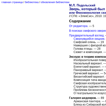
главная страница
/
библиотека
/
обновления библиотеки
М.Л. Подольский
Зверь, который был 
или Феноменология ски
// СПб: «ЭлекСис», 2010. 1
Содержание
От редактора.
— 5
В поисках скифского зверин
Предварительный взгляд.
Свернувшийся хищник.
Скифский олень. — 19
Навершия с фигурой ко
Голова птицы. — 28
Сюжет и композиция. —
Экскурс в теорию компози
Изобразительная поверх
Наскальный вариант. —
Египетский вариант. — 
Панорамный вариант. 
Греческий вариант. — 5
Византийский вариант.
Композиция типа манд
Скифская изобразитель
Структура художествен
Проблема бесконечност
О театральности искусс
Галерея шедевров.
— 89
Аржанская пантера. — 
Бляха из Сибирской кол