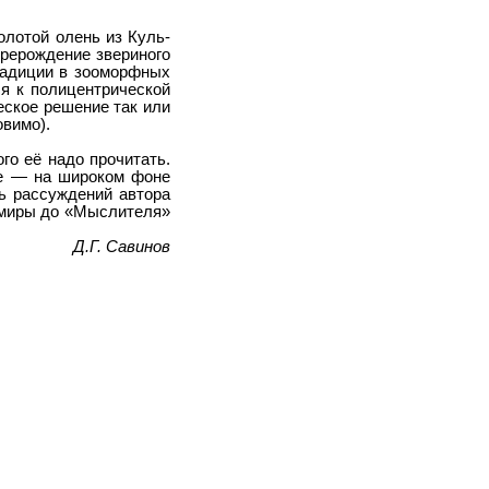
олотой олень из Куль-
ерерождение звериного
радиции в зооморфных
ся к полицентрической
еское решение так или
овимо).
го её надо прочитать.
те — на широком фоне
ть рассуждений автора
амиры до «Мыслителя»
Д.Г. Савинов