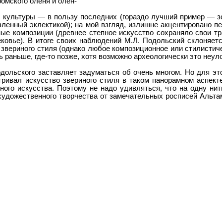
омского оленя и олен-
 культуры — в пользу последних (гораздо лучший пример — з
ленный эклектикой); на мой взгляд, излишне акцентировано п
ные композиции (древнее степное искусство сохраняло свои т
ковье). В итоге своих наблюдений М.Л. Подольский склоняет
 звериного стиля (однако любое композиционное или стилистич
ь раньше, где-то позже, хотя возможно археологически это неул
дольского заставляет задуматься об очень многом. Но для это
тривал искусство звериного стиля в таком панорамном аспек
ного искусства. Поэтому не надо удивляться, что на одну ни
художественного творчества от замечательных росписей Альт