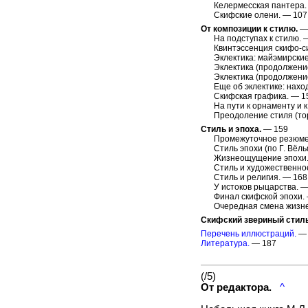
Келермесская пантера.
Скифские олени. — 107
От композиции к стилю.
—
На подступах к стилю. 
Квинтэссенция скифо-с
Эклектика: майэмирские
Эклектика (продолжени
Эклектика (продолжение
Еще об эклектике: нахо
Скифская графика. — 1
На пути к орнаменту и к
Преодоление стиля (то
Стиль и эпоха.
— 159
Промежуточное резюме
Стиль эпохи (по Г. Вёл
Жизнеощущение эпохи.
Стиль и художественно
Стиль и религия. — 168
У истоков рыцарства. —
Финал скифской эпохи.
Очередная смена жизн
Скифский звериный стиль
Перечень иллюстраций.
— 
Литература.
— 187
(/5)
От редактора.
^