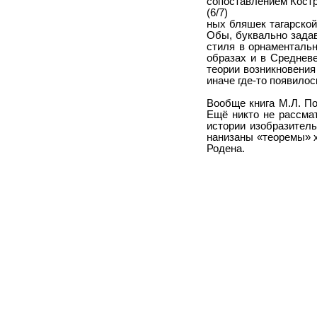
сопоставлением Костр
(6/7)
ных бляшек тагарской
Обы, буквально задав
стиля в орнаменталь
образах и в Средневе
теории возникновения
иначе где-то появилос
Вообще книга М.Л. По
Ещё никто не рассма
истории изобразитель
нанизаны «теоремы» 
Родена.