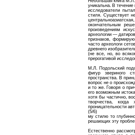
Небольшая книга М.Л. 
уникальна. В течение 
исследователи пытал
стиля. Существует н
центральноазиатская
окончательным реше
произведениям иску
археологии — датиров
признаков, формирую
часто археологи сето
древнего изобразител
(не все, но, во всяк
прерогативой исследо
М.Л. Подольский под
фигур звериного ст
пространства. В прин
вопрос не о происхожд
и то же. Говоря о пр
его возможным истока
хотя бы частично, во
творчества, когда
проницательности авт
(5/6)
му стилю то глубинно
решающих эту пробле
Естественно рассмот