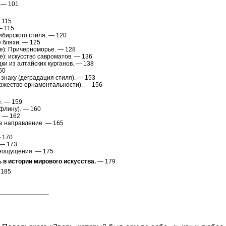
 — 101
 115
— 115
ибирского стиля. — 120
 бляхи. — 125
е): Причерноморье. — 128
): искусство савроматов. — 136
дки из алтайских курганов. — 138
50
 знаку (деградация стиля). — 153
ржество орнаментальности). — 156
. — 159
ьфлину). — 160
 — 162
е направление. — 165
 170
 — 173
еощущения. — 175
 в истории мирового искусства.
— 179
185