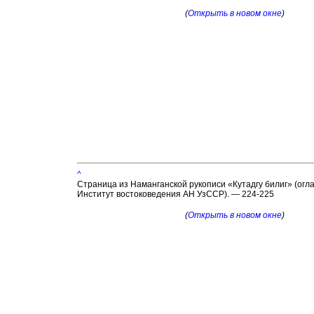
(
Открыть в новом окне
)
^
Страница из Наманганской рукописи «Кутадгу билиг» (оглав
Институт востоковедения АН УзССР). — 224-225
(
Открыть в новом окне
)