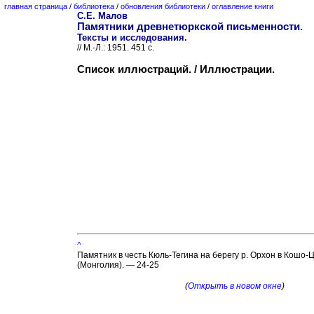
главная страница
/
библиотека
/
обновления библиотеки
/
оглавление книги
С.Е. Малов
Памятники древнетюркской письменности.
Тексты и исследования.
// М.-Л.: 1951. 451 с.
Список иллюстраций. / Иллюстрации.
^
Памятник в честь Кюль-Тегина на берегу р. Орхон в Кошо
(Монголия). — 24-25
(
Открыть в новом окне
)