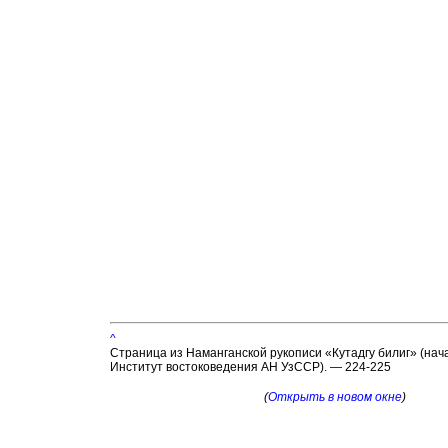
^
Страница из Наманганской рукописи «Кутадгу билиг» (начал
Институт востоковедения АН УзССР). — 224-225
(
Открыть в новом окне
)