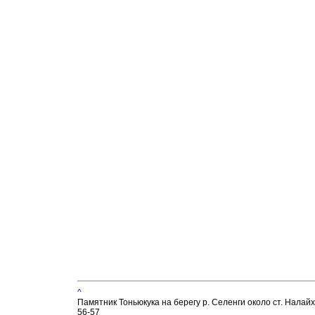
^
Памятник Тоньюкука на берегу р. Селенги около ст. Налай
56-57