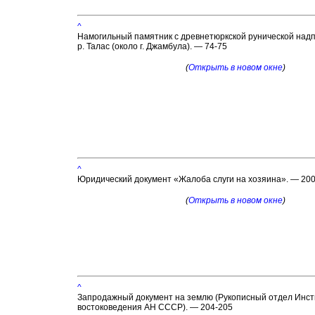
^
Намогильный памятник с древнетюркской рунической надп
р. Талас (около г. Джамбула). — 74-75
(
Открыть в новом окне
)
^
Юридический документ «Жалоба слуги на хозяина». — 20
(
Открыть в новом окне
)
^
Запродажный документ на землю (Рукописный отдел Инст
востоковедения АН СССР). — 204-205