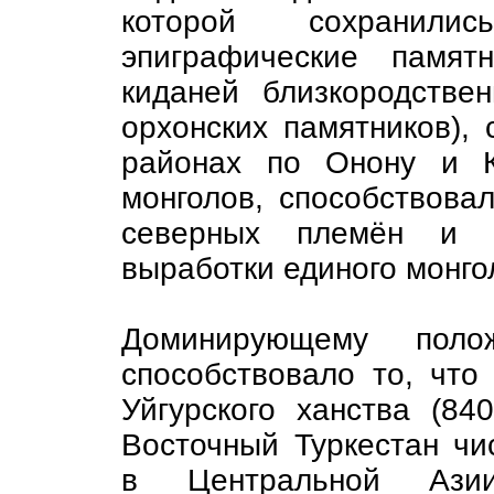
которой сохранили
эпиграфические памят
киданей близкородстве
орхонских памятников), 
районах по Онону и К
монголов, способствова
северных племён и с
выработки единого монго
Доминирующему поло
способствовало то, что
Уйгурского ханства (84
Восточный Туркестан чи
в Центральной Ази