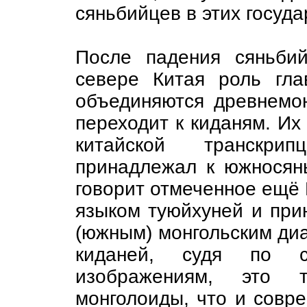
сяньбийцев в этих госуд
После падения сяньбий
севере Китая роль глав
объединяются древнемон
переходит к киданям. Их
китайской транскрип
принадлежал к южносянь
говорит отмеченное ещё П
языком туюйхуней и при
(южным) монгольским диа
киданей, судя по с
изображениям, это т
монголоиды, что и совр