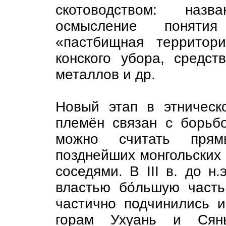
скотоводством: наз
осмысление поняти
«пастбищная территор
конского убора, средст
металлов и др.
Новый этап в этническ
племён связан с борьб
можно считать прям
позднейших монгольских 
соседями. В III в. до н
властью бо́льшую част
частично подчинились и
горам Ухуань и Сянь