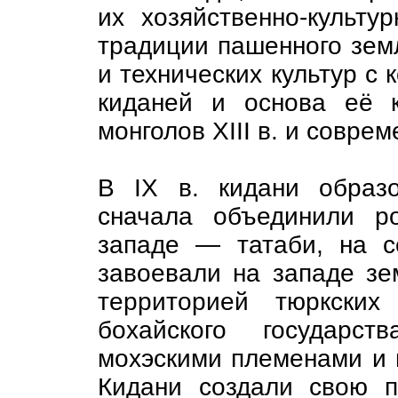
их хозяйственно-культу
традиции пашенного зем
и технических культур с
киданей и основа её 
монголов XIII в. и совре
В IX в. кидани образо
сначала объединили р
западе — татаби, на 
завоевали на западе зе
территорией тюркски
бохайского государст
мохэскими племенами и 
Кидани создали свою п