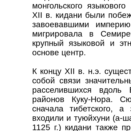
монгольского языкового
XII в. кидани были побе
завоевавшими империю
мигрировала в Семире
крупный языковой и этн
основе центр.
К концу XII в. н.э. сущ
собой связи значительн
расселившихся вдоль 
районов Куку-Нора. С
сначала тибетского, а 
входили и туюйхуни (а-ша
1125 г.) кидани также п