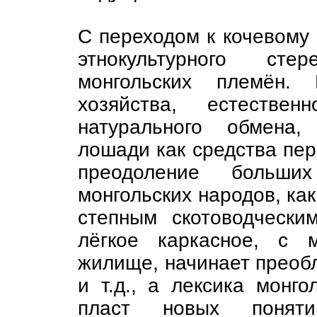
С переходом к кочевому 
этнокультурного сте
монгольских племён. 
хозяйства, естестве
натурального обмена,
лошади как средства пе
преодоление больши
монгольских народов, как
степным скотоводчески
лёгкое каркасное, с 
жилище, начинает преоб
и т.д., а лексика монг
пласт новых понят