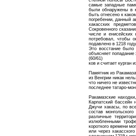
степной полосы Вост
самые западные памя
были обнаружены в к
быть отнесено к како
погребении, данный а
хакасских предмето
Сокровенного сказани
числе и енисейских 
потребовал, чтобы о
подавлено в 1218 году
Это восстание было 
объясняет попадание 
(60/61)
ков и считает курган 
Памятник из Ракамаза
из Венгрии никак нель
что ничего не извест
последнее татаро-мон
Ракамазские находки
Карпатский бассейн 
Джучи хакасы, по вс
состав монгольского
различные территор
излюбленными троф
короткого времени мо
или через хакасского