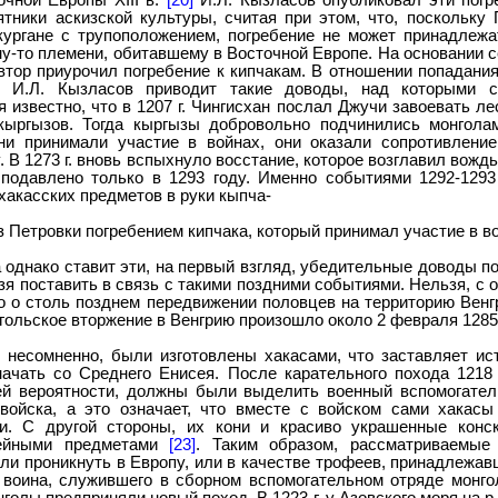
очной Европы XIII в.
[20]
И.Л. Кызласов опубликовал эти погр
тники аскизской культуры, считая при этом, что, поскольку 
ургане с трупоположением, погребение не может принадлежа
му-то племени, обитавшему в Восточной Европе. На основании с
втор приурочил погребение к кипчакам. В отношении попадани
в И.Л. Кызласов приводит такие доводы, над которыми с
я известно, что в 1207 г. Чингисхан послал Джучи завоевать ле
кыргызов. Тогда кыргызы добровольно подчинились монголам
ни принимали участие в войнах, они оказали сопротивлени
. В 1273 г. вновь вспыхнуло восстание, которое возглавил вожд
подавлено только в 1293 году. Именно событиями 1292-1293
хакасских предметов в руки кыпча-
из Петровки погребением кипчака, который принимал участие в 
 однако ставит эти, на первый взгляд, убедительные доводы п
зя поставить в связь с такими поздними событиями. Нельзя, с 
но о столь позднем передвижении половцев на территорию Венгр
гольское вторжение в Венгрию произошло около 2 февраля 1285 
, несомненно, были изготовлены хакасами, что заставляет ис
начать со Среднего Енисея. После карательного похода 1218 
ей вероятности, должны были выделить военный вспомогател
 войска, а это означает, что вместе с войском сами хакасы
ии. С другой стороны, их кони и красиво украшенные конс
ейными предметами
[23]
. Таким образом, рассматриваемые
гли проникнуть в Европу, или в качестве трофеев, принадлежав
 воина, служившего в сборном вспомогательном отряде монго