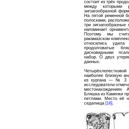
состоит из трёх прод
между которыми р
зигзагообразной формы
На пятой ременной 
полосками, расположе
три зигзагообразные 
напоминает орнамент
Поэтому мы счит
ракамазском комплекс
относились удила
продолговатые бл
дисковидными псал
набор. О двух утеря
данных.
Четырёхлепестков
наиболее близкую ан
из кургана — № 3 м
исследователи отмеч
местонахождениях
Бляшка из Каменки пр
петлями. Место её н
седалища
[16]
.