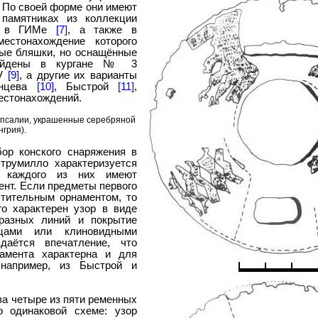
. По своей форме они имеют
 памятниках из коллекции
ло в ГИМе
[7]
, а также в
местонахождение которого
ные бляшки, но оснащённые
айдены в кургане № 3
 V
[9]
, а другие их варианты
анцева
[10]
, Быстрой
[11]
,
естонахождений.
е псалии, украшенные серебряной
нгрия).
ор конского снаряжения в
Струмилло характеризуется
ы каждого из них имеют
нт. Если предметы первого
тительным орнаментом, то
го характерен узор в виде
разных линий и покрытие
нцами или клиновидными
даётся впечатление, что
намента характерна и для
 например, из Быстрой и
за четыре из пяти ременных
 одинаковой схеме: узор