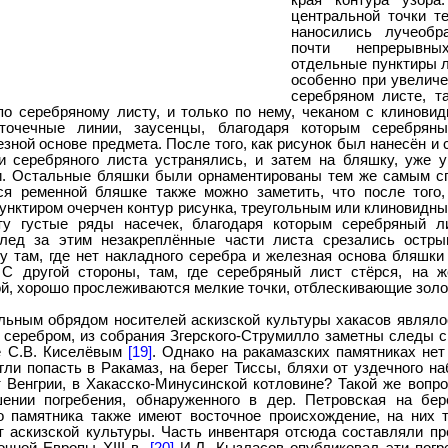
края контура узора
центральной точки т
наносились лучеобр
почти непрерывны
отдельные пунктиры л
особенно при увеличе
серебряном листе, та
 по серебряному листу, и только по нему, чеканом с клинови
точечные линии, заусенцы, благодаря которым серебряны
зной основе предмета. После того, как рисунок был нанесён и 
и серебряного листа устранялись, и затем на бляшку, уже 
и. Остальные бляшки были орнаментированы тем же самым с
я ременной бляшке также можно заметить, что после того
унктиром очерчен контур рисунка, треугольным или клиновидн
ту густые ряды насечек, благодаря которым серебряный л
след за этим незакреплённые части листа срезались остры
у там, где нет накладного серебра и железная основа бляшки
 С другой стороны, там, где серебряный лист стёрся, на ж
й, хорошо прослеживаются мелкие точки, отблескивающие золо
льным обрядом носителей аскизской культуры хакасов являло
серебром, из собрания Згерского-Струмилло заметны следы си
е С.В. Киселёвым
[19]
. Однако на ракамазских памятниках нет
огли попасть в Ракамаз, на берег Тиссы, бляхи от уздечного на
 Венгрии, в Хакасско-Минусинской котловине? Такой же вопр
ении погребения, обнаруженного в дер. Петровская на бер
о памятника также имеют восточное происхождение, на них 
т аскизской культуры. Часть инвентаря отсюда составляли п