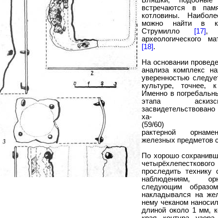
Бляшки, подобные 
встречаются в памя
котловины. Наиболе
можно найти в кол
Струмилло
[17]
, 
археологического м
[18]
.
На основании проведе
анализа комплекс на
уверенностью следует
культуре, точнее, 
Именно в погребальны
этапа аскизс
засвидетельствовано
ха-
(59/60)
рактерной орнамен
железных предметов 
По хорошо сохранивш
четырёхлепесткового
проследить технику 
наблюдениям, ор
следующим образом
накладывался на жел
нему чеканом наносил
длиной около 1 мм, 