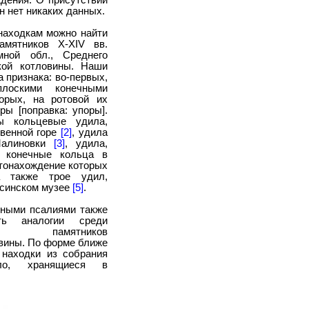
ждения. О присутствии
н нет никаких данных.
находкам можно найти
амятников X-XIV вв.
мной обл., Среднего
кой котловины. Наши
 признака: во-первых,
лоскими конечными
торых, на ротовой их
ры [поправка: упоры].
ы кольцевые удила,
венной горе
[2]
, удила
Малиновки
[3]
, удила,
 конечные кольца в
тонахождение которых
 также трое удил,
синском музее
[5]
.
дными псалиями также
ть аналогии среди
ких памятников
вины. По форме ближе
 находки из собрания
илло, хранящиеся в