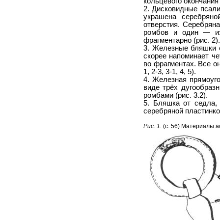
кольцевого окончания 
2. Дисковидные псал
украшена серебряно
отверстия. Серебряна
ромбов и один — из
фрагментарно (рис. 2).
3. Железные бляшки о
скорее напоминает ч
во фрагментах. Все о
1, 2-3, 3-1, 4, 5).
4. Железная прямоуг
виде трёх дугообраз
ромбами (рис. 3.2).
5. Бляшка от седла,
серебряной пластинкой 
Рис. 1.
(с. 56) Материалы а