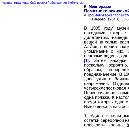
главная страница
/
библиотека
/
обновления библиотеки
К. Мештерхази
Памятники аскизской
//
Проблемы археологии сте
Кемерово: 1984. С. 55-6
В 1905 году музей
находками, которые
дилетантом, нашедш
вещей на холме, рас
А. Йоша оценил наход
упоминание о них. 
венграми родины, одн
[1]
. Затем находки
поскольку, вероятно
образом, неопре
предназначение. В 19
двое удил и бляшки
снаряжения. Отдель
четырёхлепестковая 
Первоначально в комп
одна пряжка. К наст
среди которых одна о
Имеющиеся в настоящ
1. Удила с кольцам
остатки серебряной н
плоскости кольца 