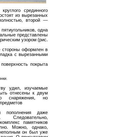
круглого срединного
состоят из вырезанных
полностью, второй —
 пятиугольников, одна
тальные представлены
рическим узором (рис.
ё стороны оформлен в
кладка с вырезанными
 поверхность покрыта
нки.
тву удил, изучаемые
ыть отнесены к двум
го снаряжения, но
предметов
я пополнения даже
. Следовательно,
комплекс памятников
лно. Можно, однако,
 неполным он был уже