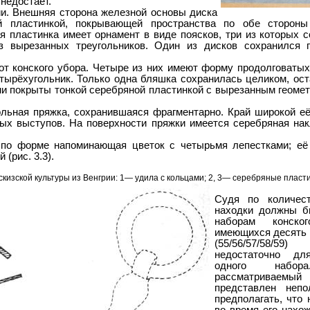
недостаёт.
ии. Внешняя сторона железной основы диска
й пластинкой, покрывающей пространства по обе стороны 
я пластинка имеет орнамент в виде поясков, три из которых 
 вырезанных треугольников. Один из дисков сохранился 
т конского убора. Четыре из них имеют форму продолговатых
етырёхугольник. Только одна бляшка сохранилась целиком, ос
ни покрыты тонкой серебряной пластинкой с вырезанным геомет
ольная пряжка, сохранившаяся фрагментарно. Край широкой е
ных выступов. На поверхности пряжки имеется серебряная на
 по форме напоминающая цветок с четырьмя лепестками; её
(рис. 3.3).
скизской культуры из Венгрии: 1— удила с кольцами; 2, 3— серебряные пласти
Судя по количес
находки должны б
наборам конско
имеющихся десять 
(55/56/57/58/59)
недостаточно дл
одного набора
рассматриваемый 
представлен непо
предполагать, что