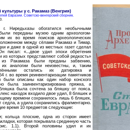
 культуры у с. Ракамаз (Венгрия)
пей Евразии. Советско-венгерский сборник.
3.
 г. Ниредьхазы обогатился необычными
 были переданы музею одним археологом-
им их во время поисков археологических
положенном между сёлами Ракамаз и Тимар.
ки и даже в одной из местных газет сделал
Он писал: «...двое удил эпохи обретения
и из которых представляют собой редкость»
 из Ракамаза были преданы забвению,
, их аналогии были неизвестны, и, таким
делёнными остались их датировка и
64 г. во время реинвентаризации памятников
 были описаны как один набор конского
но была заинвентаризирована пряжка, а
бляшка была сочтена за бляшку от пояса.
лекс находок входило двое удил, 8 бляшек и
оящему времени сохранилось лишь 6 бляшек,
т седла, а удила сохранились фрагментарно.
ее время 10 предметов следующие:
и; кольца плоские, одна из сторон имеет
акладки, которая покрывала срединную часть
(рис. 1.1). Второй половины удил и их