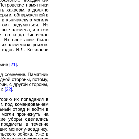
ебальные находки как
Петровские памятники
ть хакасам, а должно
ерьги, обнаруженной в
я в кыпчакскую могилу
тоит задуматься. Из
сные племена, и в том
, но когда Чингисхан
е. Их восстание было
ь из племени кыргызов.
 годов И.Л. Кызласов
войне
[21]
.
од сомнение. Памятник
одной стороны, потому,
ии, с другой стороны,
г.
[22]
.
торию их попадания в
г. под командованием
ьный отряд и войти в
 могли проникнуть на
кие уборы сделались
 предметы в течение
ших монголу-всаднику,
льского войска. Уже в