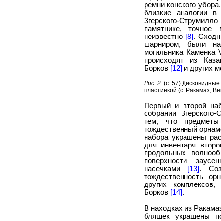
ремни конского убора
близкие аналогии в
Згерского-Струмил
памятнике, точное 
неизвестно
[8]
. Сход
шарниром, были н
могильника Каменка
происходят из Каз
Борков
[12]
и других м
Рис. 2.
(с. 57) Дисковидны
пластинкой (с. Ракамаз, Ве
Первый и второй наб
собрании Згерского-
тем, что предмет
тождественный орнаме
набора украшены рас
для инвентаря второ
продольных волнооб
поверхности заусе
насечками
[13]
. Соз
тождественность ор
других комплексов,
Борков
[14]
.
В находках из Ракама
бляшек украшены по