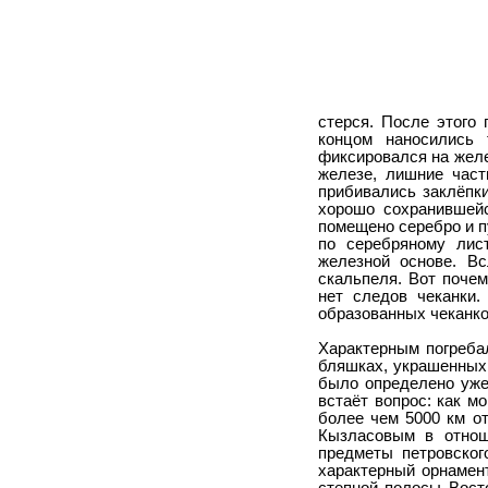
стерся. После этого
концом наносились 
фиксировался на желе
железе, лишние част
прибивались заклёпк
хорошо сохранившейс
помещено серебро и п
по серебряному лис
железной основе. В
скальпеля. Вот почем
нет следов чеканки.
образованных чеканко
Характерным погреба
бляшках, украшенных 
было определено уж
встаёт вопрос: как м
более чем 5000 км от
Кызласовым в отнош
предметы петровског
характерный орнамен