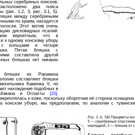
ольных серебряных поясков,
асположено два пояса
 (рис. 1.2, 3, рис. 3.1, 5).
бляшке между серебряными
нными по краям, находятся
полоски. Этот мотив очень
ацию дисковидных псалий.
аем вероятным, что в
е к одному конскому убору
 с кольцами и четыре
яшки. Пятая бляшка с
иями составляла другой
нных бляшках нет никаких
ой бляшке из Ракамаза
алогию составляют бляшки
огильника Каменка V, но
ают нахождение подобных в
 Абакана и Оглахты
[15]
.
икреплялась к коже, поскольку оборотная её сторона оснаще
а конском уборе, мы предполагаем, по аналогии с тувинск
Рис. 3.
(с. 58) Предметы кол
5 — серебряные пластинки
накладкой; 3 — бляшка от 