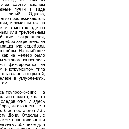
. Вслед за этим из
ем же самым чеканом
азные пучки в виде
х линий. Однако,
егко прослеживаются,
нии, и заметны как на
к и в местах, где он
дным или треугольным
й лист закреплялся,
серебро закреплено на
украшенную серебром,
пособом. На наиболее
, как на железо было
ым чеканом наносились
ист фиксировался на
м инструментом типа
 оставалась открытой,
елезе в углублениях,
том.
сь трупосожжение. На
льного ожога, как это
 следов огня. И здесь
бора, изготовленные в
ос был поставлен И.Л.
егу Дона. Отдельные
также прослеживается
редметы, обычные для