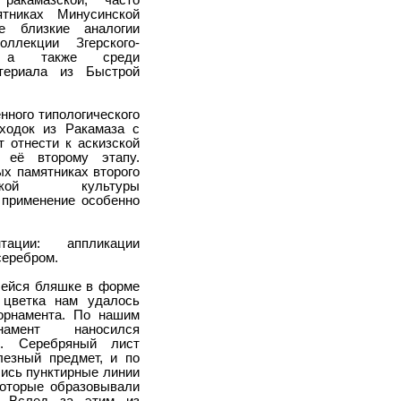
ракамазской, часто
тниках Минусинской
е близкие аналогии
лекции Згерского-
а также среди
атериала из Быстрой
нного типологического
ходок из Ракамаза с
 отнести к аскизской
к её второму этапу.
х памятниках второго
кой культуры
 применение особенно
тации: аппликации
серебром.
ейся бляшке в форме
 цветка нам удалось
орнамента. По нашим
намент наносился
. Серебряный лист
езный предмет, и по
ись пунктирные линии
которые образовывали