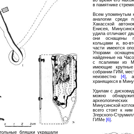
во время его нахо
в памятнике стремя
Всем упомянутым 
аналогии среди п
Хакасской автоно
Енисея, Минусинс
удила отличают два
они оснащены п
кольцами и, во-в
части имеются опо
Упорами оснащен
найденные на Часо
с псалиями из 
имеющие крупные
собрании ГИМ, мес
неизвестно
[4]
, а
хранящихся в Мину
Удилам с дискови
можно обнаружи
археологичес
Минусинской котло
всего стоят к ним
Згерского-Струм
ГИМе
[6]
.
угольные бляшки украшали