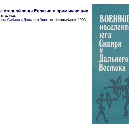
е степной зоны Евразии и примыкающих
тыс. н.э.
юга Сибири и Дальнего Востока.
Новосибирск: 1993.