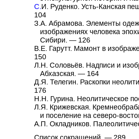
С.
И. Руденко. Усть-Канская п
104
З.А. Абрамова. Элементы одеж
изображениях человека эпохи
Сибири. — 126
В.Е. Гарутт. Мамонт в изображ
150
Л.Н. Соловьёв. Надписи и изоб
Абхазская. — 164
Д.Я. Телегин. Раскопки неолити
176
Н.Н. Гурина. Неолитическое п
Л.Я. Крижевская. Кремнеобра
и поселение на северо-вост
А.П. Окладников. Палеолитиче
Список сокращений. — 289