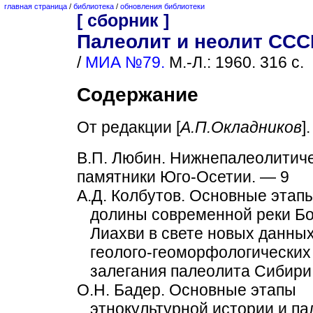
главная страница
/
библиотека
/
обновления библиотеки
[ сборник ]
Палеолит и неолит СССР.
/
МИА №79.
М.-Л.: 1960. 316 с.
Содержание
От редакции [
А.П.Окладников
]
В.П. Любин. Нижнепалеолитич
памятники Юго-Осетии. — 9
А.Д. Колбутов. Основные этап
долины современной реки Б
Лиахви в свете новых данных
геолого-геоморфологических
залегания палеолита Сибири
О.Н. Бадер. Основные этапы
этнокультурной истории и п